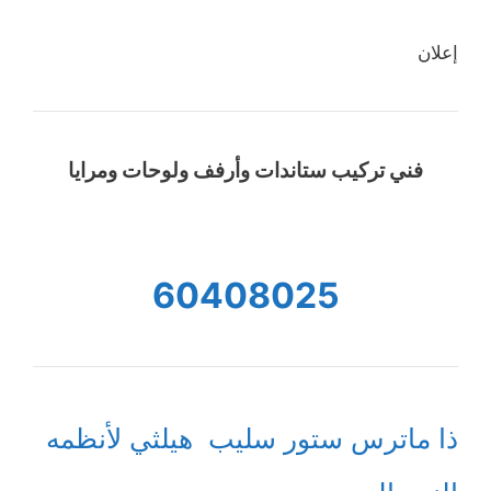
إعلان
فني تركيب ستاندات وأرفف ولوحات ومرايا
60408025
ذا ماترس ستور سليب هيلثي لأنظمه