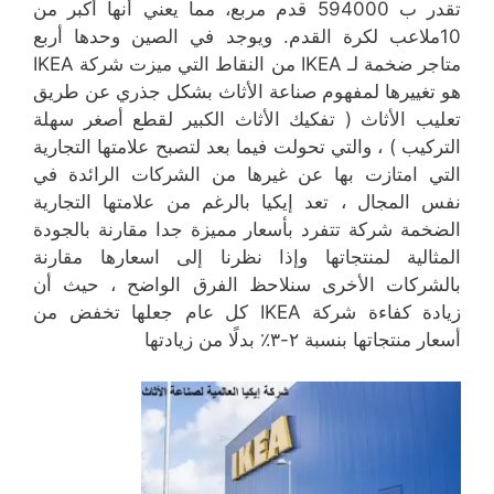
تقدر ب 594000 قدم مربع، مما يعني أنها أكبر من
10ملاعب لكرة القدم. ويوجد في الصين وحدها أربع
متاجر ضخمة لـ IKEA من النقاط التي ميزت شركة IKEA
هو تغييرها لمفهوم صناعة الأثاث بشكل جذري عن طريق
تعليب الأثاث ( تفكيك الأثاث الكبير لقطع أصغر سهلة
التركيب ) ، والتي تحولت فيما بعد لتصبح علامتها التجارية
التي امتازت بها عن غيرها من الشركات الرائدة في
نفس المجال ، تعد إيكيا بالرغم من علامتها التجارية
الضخمة شركة تتفرد بأسعار مميزة جدا مقارنة بالجودة
المثالية لمنتجاتها وإذا نظرنا إلى اسعارها مقارنة
بالشركات الأخرى سنلاحظ الفرق الواضح ، حيث أن
زيادة كفاءة شركة IKEA كل عام جعلها تخفض من
أسعار منتجاتها بنسبة ٢-٣٪ بدلًا من زيادتها