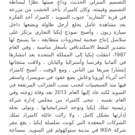
التصميم المنزلي الحديث وذاع صيتها نظرًا لبساطة
التصميم وقيمته، وكان كامبراد يأخذ الخشب من مزرعة
في قرية ”المتاريد“ جنوب السويد ، كامبراد أخذ الفكرة
بعد مشاهدة عامل يخلع أرجل طاولة ويضعها داخل
سيارة زبون ، وأصبح نموذج إيكيا التجاري يرتكز على
سلاسل إنتاج ضخمة لمخزونات متطابقة ، ما يسمح لها
بتصدير النمط الاسكندنافي بأسعار مناسبة ، وفي العام
1987، انتقلت إيكيا إلى المملكة المتحدة بعد انتشارها
في ألمانيا وفرنسا وأستراليا واليابان ، ولاقت منتجاتها
إنتشارا سريعا بين الناس ، ومع الوقت ، أصبح كامبراد
أحد أثرياء أوروبا وعاش بضع عقود في سويسرا، واستقر
فيها منذ السبعينيات لتجنب نسب الضرائب المرتفعة في
السويد لكنه عاد إليها العام 2013 بعد وفاة زوجته وفي
العام نفسه ، تنحى كامبراد من مجلس إدارة شركة
رئيسية تملك إيكيا وتوجه استراتيجياتها ، وتولى نجله
إدارتها بشكل كامل ، ولا زالت عائلة كامبراد تملك
الشركات المعقدة التي كونت سلسلة إيكيا ، يقع مقر
شركة IKEA في مدينة ستوكهولم في السويد، بمساحة