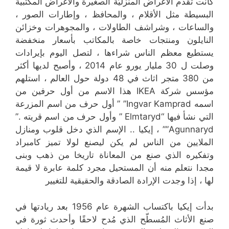
كانت تقدم الأغراض المنزليّة الصغيرة والأغراض المكتبية
البسيطة مثل الأقلام ، والمحافظ ، وإطارات الصور ،
والساعات ، وشراشف الطاولات ، والمجوهرات وخزائن
النايلون ومنتجات خاصة بالمكاتب بأسعار منخفضة
يستطيع معظم الناس شراءها ، لتصل اليوم بإيرادات
وصلت ل 30 مليار يورو عام 2014 ، وأصبح لديها أكثر
من 380 متجر اثاث في 48 دولة حول العالم ، استلهم
مؤسس شركة IKEA هذا الاسم من أول حرفين من
اسمه Ingvar Kamprad” ” أول حرف من اسم المزرعة
التي نشأ فيها “Elmtaryd ” وأول حرف من اسم قريته .”
Agunnaryd”” ، إيكيا .. الإسم الذي دخل قلوب ومنازل
الملايين من الناس لم يكن ليصنع لولا تميز كامبراد
وتفكيره الذي صنع من المعاناة تاريخا من ذهب وبنى
مجدا نتعلم منه أن المستحيل مجرد كلمة عابرة لا قيمة
لها ، إذا وجدت الإرادة الصادقة والحقيقية للتغيير
بدأت إيكيا باكتساب الشهرة عام 1956 بعد ريادتها في
صنع الأثاث المُسطّح الذي مُدح لاحقًا وأحدث ثورة في