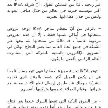
غير ربحية ، لذا من الممكن القول ، أنّ شركة IKEA تعد
أكبر مؤسسة خيرية في العالم من خلال صافي الفوائد
وليس من خلال عطاءاتها الخيرية
– بالرغم من أنّ معظم متاجر IKEA توجد عروض
منتجاتها في أماكن عملها فقط ، إلّا أن هذه العروض
مرغوبة عالمياً ، فـ 85% من منتجاتها يتم بيعها عبر
الشبكة في جميع أنحاء العالم مما يعني النجاح الهائل في
التسويق الإلكتروني بالنسبة للشركة التي إستثمرت
العالم الرقمي بأفضل ما يكون
– توفر IKEA تجربة مميزة لعملائها فهي تتبع مسارا ناجحا
في ان يكون العميل أكثر شغفا بالمنتج الذي تقدمه
الشركة ، وذلك عن طريق إرسال قطع الأثاث معلبة بعد
شرائها ، وقيام العملاء بتجميعها وتركيبها بأنفسهم
– من الطرق الذكية التي تتبعها السرك عندما يتم افتتاح
فرع جديد خاص بها ، هو أنها تقوم بمنح قسائم شراء