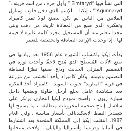
التي نشأ فيها “Elmtaryd ” وأول حرف من اسم قريته .”
Agunnaryd”” ، إيكيا .. الإسم الذي دخل قلوب ومنازل
الملايين من الناس لم يكن ليصنع لولا تميز كامبراد
وتفكيره الذي صنع من المعاناة تاريخا من ذهب وبنى
مجدا نتعلم منه أن المستحيل مجرد كلمة عابرة لا قيمة
لها ، إذا وجدت الإرادة الصادقة والحقيقية للتغيير
بدأت إيكيا باكتساب الشهرة عام 1956 بعد ريادتها في
صنع الأثاث المُسطّح الذي مُدح لاحقًا وأحدث ثورة في
التصميم المنزلي الحديث وذاع صيتها نظرًا لبساطة
التصميم وقيمته، وكان كامبراد يأخذ الخشب من مزرعة
في قرية ”المتاريد“ جنوب السويد ، كامبراد أخذ الفكرة
بعد مشاهدة عامل يخلع أرجل طاولة ويضعها داخل
سيارة زبون ، وأصبح نموذج إيكيا التجاري يرتكز على
سلاسل إنتاج ضخمة لمخزونات متطابقة ، ما يسمح لها
بتصدير النمط الاسكندنافي بأسعار مناسبة ، وفي العام
1987، انتقلت إيكيا إلى المملكة المتحدة بعد انتشارها
في ألمانيا وفرنسا وأستراليا واليابان ، ولاقت منتجاتها