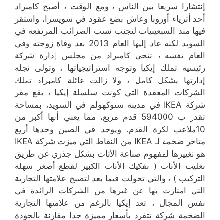
إنتشارا سريعا بين الناس ، ومع الوقت ، أصبح كامبراد
أحد أثرياء أوروبا وعاش بضع عقود في سويسرا، واستقر
فيها منذ السبعينيات لتجنب نسب الضرائب المرتفعة في
السويد لكنه عاد إليها العام 2013 بعد وفاة زوجته وفي
العام نفسه ، تنحى كامبراد من مجلس إدارة شركة
رئيسية تملك إيكيا وتوجه استراتيجياتها ، وتولى نجله
إدارتها بشكل كامل ، ولا زالت عائلة كامبراد تملك
الشركات المعقدة التي كونت سلسلة إيكيا ، يقع مقر
شركة IKEA في مدينة ستوكهولم في السويد، بمساحة
تقدر ب 594000 قدم مربع، مما يعني أنها أكبر من
10ملاعب لكرة القدم. ويوجد في الصين وحدها أربع
متاجر ضخمة لـ IKEA من النقاط التي ميزت شركة IKEA
هو تغييرها لمفهوم صناعة الأثاث بشكل جذري عن طريق
تعليب الأثاث ( تفكيك الأثاث الكبير لقطع أصغر سهلة
التركيب ) ، والتي تحولت فيما بعد لتصبح علامتها التجارية
التي امتازت بها عن غيرها من الشركات الرائدة في
نفس المجال ، تعد إيكيا بالرغم من علامتها التجارية
الضخمة شركة تتفرد بأسعار مميزة جدا مقارنة بالجودة