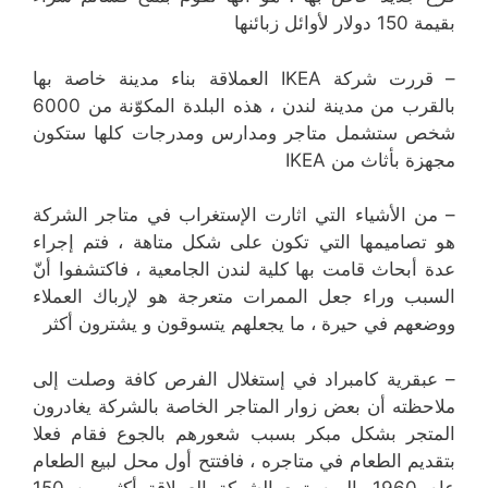
بقيمة 150 دولار لأوائل زبائنها
– قررت شركة IKEA العملاقة بناء مدينة خاصة بها
بالقرب من مدينة لندن ، هذه البلدة المكوّنة من 6000
شخص ستشمل متاجر ومدارس ومدرجات كلها ستكون
مجهزة بأثاث من IKEA
– من الأشياء التي اثارت الإستغراب في متاجر الشركة
هو تصاميمها التي تكون على شكل متاهة ، فتم إجراء
عدة أبحاث قامت بها كلية لندن الجامعية ، فاكتشفوا أنّ
السبب وراء جعل الممرات متعرجة هو لإرباك العملاء
ووضعهم في حيرة ، ما يجعلهم يتسوقون و يشترون أكثر
– عبقرية كامبراد في إستغلال الفرص كافة وصلت إلى
ملاحظته أن بعض زوار المتاجر الخاصة بالشركة يغادرون
المتجر بشكل مبكر بسبب شعورهم بالجوع فقام فعلا
بتقديم الطعام في متاجره ، فافتتح أول محل لبيع الطعام
عام 1960، اليوم تبيع الشركة العملاقة أكثر من 150