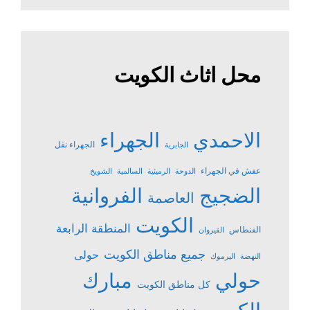
محل اثاث الكويت
الاحمدي
الجهراء
الجهراء نقل
الجابرية
عفش في الجهراء
الدوحة
الرميثية
السالمية
الشويخ
الضجيج
الفروانية
العاصمة
الكويت
المنطقة الرابعة
الفنطاس
القيروان
جميع مناطق الكويت
حولى
النهضة
اليرموك
حولي
مبارك
كل مناطق الكويت