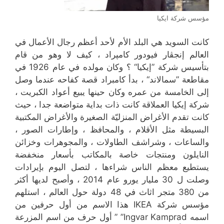
مؤسس شركة ايكيا
كانت السويد هي البلد الأم لأحد أعظم رجال الأعمال في
العالم إنجڤار فيودور كامپراد ، كيف لا وهو من قام
بتأسيس شركة ”إيكيا“ ؟ وكان مولده في عام 1926 في
مقاطعة ”سمالاند“ ، بدأ كامبراد قصة كفاحه عندما وصل
إلى الخامسة من عمره وكان حينها يبيع أعواد الكبريت ،
شركة إيكيا العملاقة كانت ذات بداية متواضعة جدا ، حيث
كانت تقدم الأغراض المنزليّة الصغيرة والأغراض المكتبية
البسيطة مثل الأقلام ، والمحافظ ، وإطارات الصور ،
والساعات ، وشراشف الطاولات ، والمجوهرات وخزائن
النايلون ومنتجات خاصة بالمكاتب بأسعار منخفضة
يستطيع معظم الناس شراءها ، لتصل اليوم بإيرادات
وصلت ل 30 مليار يورو عام 2014 ، وأصبح لديها أكثر
من 380 متجر اثاث في 48 دولة حول العالم ، استلهم
مؤسس شركة IKEA هذا الاسم من أول حرفين من
اسمه Ingvar Kamprad” ” أول حرف من اسم المزرعة