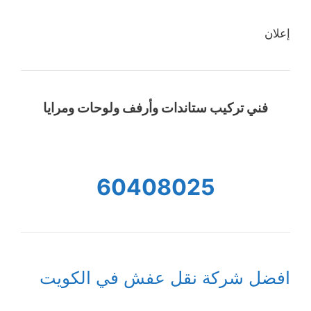
إعلان
فني تركيب ستاندات وأرفف ولوحات ومرايا
60408025
افضل شركة نقل عفش في الكويت