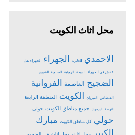
محل اثاث الكويت
الاحمدي
الجهراء
الجهراء نقل
الجابرية
عفش في الجهراء
الدوحة
الرميثية
السالمية
الشويخ
الضجيج
الفروانية
العاصمة
الكويت
المنطقة الرابعة
الفنطاس
القيروان
جميع مناطق الكويت
حولى
النهضة
اليرموك
حولي
مبارك
كل مناطق الكويت
الكبير
محل اثاث
محل اثاث في الضجيج