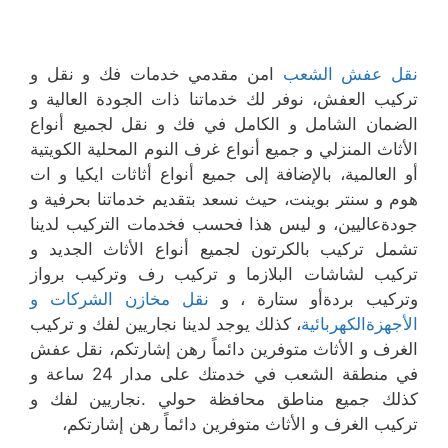
نقل عفش الشعب
امن مقدمي خدمات فك و نقل و
تركیب العفش، نوفر لك خدماتنا ذات الجودة العالیة و
الضمان الشامل و الكامل في فك و نقل لجمیع أنواع
الأثاث المنزلي و جمیع أنواع غرف النوم المحلیة الكویتیة
أو العالمیة، بالإضافة إلى جمیع أنواع أثاثات ایكیا و ات
ھوم و سنتر بوینت، حیث نسعد بتقدیم خدماتنا بحرفیة و
جودةعالیین، و لیس ھذا فحسب فخدمات التركیب لدینا
تشمل تركیب بالكرتون لجمیع أنواع الأثاث الجدید و
تركیب لشاشات البلازما و تركیب رف وتركیب برواز
وتركیب بردةأو ستارة ، و
نقل مخازن الشركات و
الأجھزةالكھربائیة
، كذلك یوجد لدینا نجاریین لفك و تركیب
الغرف و الأثاث متوفرین دائماً رھن إشارتكم، نقل عفش
في منطقة الشعب في خدمتك على مدار 24 ساعة و
كذلك جمیع مناطق محافظة حولي .نجاریین لفك و
تركیب الغرف و الأثاث متوفرین دائماً رھن إشارتكم،