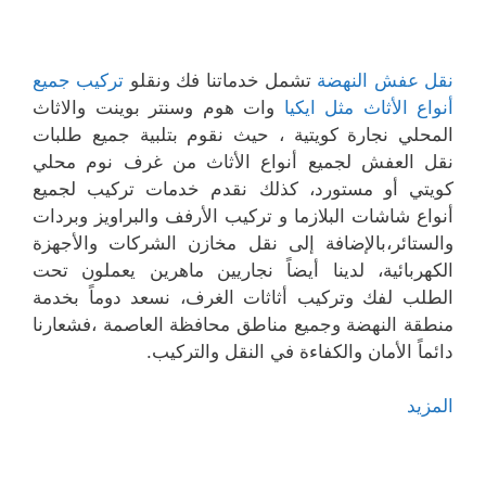
نقل عفش النهضة
تشمل خدماتنا فك ونقلو
تركیب جمیع
أنواع الأثاث مثل ایكیا
وات ھوم وسنتر بوینت والاثاث
المحلي نجارة كویتیة ، حیث نقوم بتلبیة جمیع طلبات
نقل العفش لجمیع أنواع الأثاث من غرف نوم محلي
كویتي أو مستورد، كذلك نقدم خدمات تركیب لجمیع
أنواع شاشات البلازما و تركیب الأرفف والبراویز وبردات
والستائر،بالإضافة إلى نقل مخازن الشركات والأجھزة
الكھربائیة، لدینا أیضاً نجاریین ماھرین یعملون تحت
الطلب لفك وتركیب أثاثات الغرف، نسعد دوماً بخدمة
منطقة النهضة وجمیع مناطق محافظة العاصمة ،فشعارنا
دائماً الأمان والكفاءة في النقل والتركیب.
المزيد