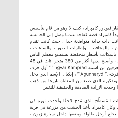
ڤار فيودور كامپراد ، كيف لا وهو من قام بتأسيس
19 في مقاطعة ”سمالاند“ ، بدأ كامبراد قصة كفاحه عندما وصل إلى الخامسة
كانت ذات بداية متواضعة جدا ، حيث كانت تقدم
لام ، والمحافظ ، وإطارات الصور ، والساعات ،
 بالمكاتب بأسعار منخفضة يستطيع معظم الناس
شراءها ، لتصل اليوم بإيرادات وصلت ل 30 مليار يورو عام 2014 ، وأصبح لديها أكثر من 380 متجر اثاث في 48
دولة حول العالم ، استلهم مؤسس شركة IKEA هذا الاسم من أول حرفين من اسمه Ingvar Kamprad” ” أول حرف
من اسم المزرعة التي نشأ فيها “Elmtaryd ” وأول حرف من اسم قريته .” Agunnaryd”” ، إيكيا .. الإسم الذي دخل
 وتفكيره الذي صنع من المعاناة تاريخا من ذهب
 وجدت الإرادة الصادقة والحقيقية للتغيير
بعد ريادتها في صنع الأثاث المُسطّح الذي مُدح لاحقًا وأحدث ثورة في
ه، وكان كامبراد يأخذ الخشب من مزرعة في قرية
ل يخلع أرجل طاولة ويضعها داخل سيارة زبون ،