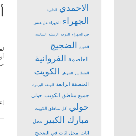
الاحمدي
أ
الجابرية
الجهراء
الجهراء نقل عفش
في الجهراء
الدوحة
الرميثية
السالمية
الضجيج
الشويخ
الفروانية
أو
العاصمة
حو
الكويت
الفنطاس
القيروان
المنطقة الرابعة
النهضة
اليرموك
جميع مناطق الكويت
حولى
إع
حولي
كل مناطق الكويت
مبارك الكبير
محل
اثاث
محل اثاث في الضجيج