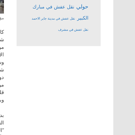
حولي
نقل عفش في مبارك
الكبير
مؤ
نقل عفش في مدينة جابر الاحمد
نقل عفش في مشرف
كا
من
ال
وش
قل
وب
ال
”ا