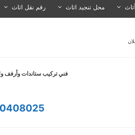
ثاث
محل تنجيد اثاث
رقم نقل اثاث
لان
فني تركيب ستاندات وأرفف ول
0408025