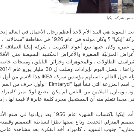
سس شركة ايكيا
نت السويد هي البلد الأم لأحد أعظم رجال الأعمال في العالم إنج
شركة ”إيكيا“ ؟ وكان مولده في عام 26
 عمره وكان حينها يبيع أعواد الكبريت ، شركة إيكيا العملاقة 
أغراض المنزليّة الصغيرة والأغراض المكتبية البسيطة مثل الأق
راشف الطاولات ، والمجوهرات وخزائن النايلون ومنتجات خاصة
وب ومنازل الملايين من الناس لم يكن ليصنع لولا تميز كامبراد
نى مجدا نتعلم منه أن المستحيل مجرد كلمة عابرة لا قيمة لها ، إذا
بدأت إيكيا باكتساب الشهرة عام 1956 
تصميم المنزلي الحديث وذاع صيتها نظرًا لبساطة التصميم وقيمت
لمتاريد“ جنوب السويد ، كامبراد أخذ الفكرة بعد مشاهدة عام