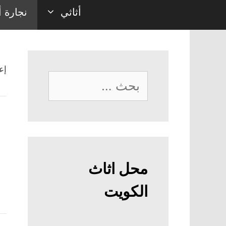
أثاثي
نجارة أ
إع
البحث
عن:
محل اثاث
الكويت