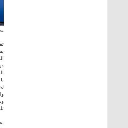
محل
تقدم IKEA خدمة تركي
يس
ال
دو
ال
با
لح
وا
وش
تلف
تح