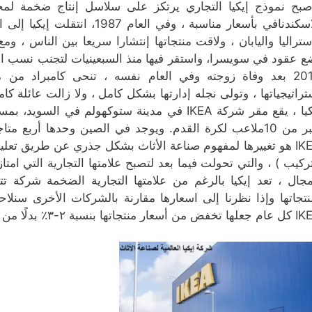
صبح نموذج إيكيا التجاري يرتكز على سلاسل إنتاج ضخمة لمخ
الاسكندنافي بأسعار مناسبة ، وفي
ستراليا واليابان ، ولاقت منتجاتها إنتشارا سريعا بين الناس ، وم
ع عقود في سويسرا، واستقر فيها منذ السبعينيات لتجنب نسب الضر
2013 بعد وفاة زوجته وفي العام نفسه ، تنحى كامبراد من
تراتيجياتها ، وتولى نجله إدارتها بشكل كامل ، ولا زالت عائلة 
IKEA هو تغييرها لمفهوم صناعة الأثاث بشكل جذري عن طريق تعلي
تركيب ) ، والتي تحولت فيما بعد لتصبح علامتها التجارية التي ا
مجال ، تعد إيكيا بالرغم من علامتها التجارية الضخمة شركة تتف
نتجاتها وإذا نظرنا إلى اسعارها مقارنة بالشركات الأخرى سنل
ن أسعار منتجاتها بنسبة ٢-٣٪ بدلًا من زيادتها