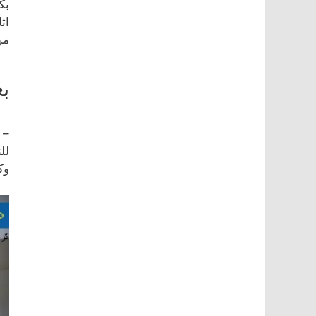
بك
اث
مر
بعض
وك