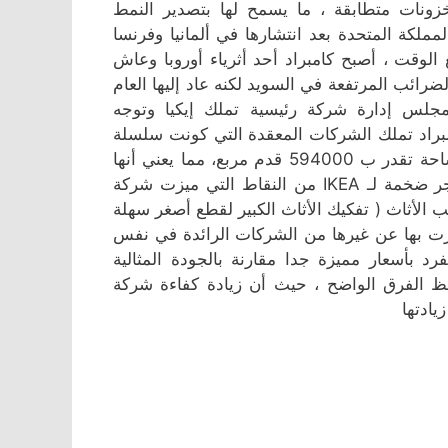
زونات متطابقة ، ما يسمح لها بتصدير النمط
 العام 1987، انتقلت إيكيا إلى المملكة المتحدة بعد انتشارها في ألمانيا وفرنسا
ع الوقت ، أصبح كامبراد أحد أثرياء أوروبا وعاش
ائب المرتفعة في السويد لكنه عاد إليها العام
 مجلس إدارة شركة رئيسية تملك إيكيا وتوجه
كامبراد تملك الشركات المعقدة التي كونت سلسلة
إيكيا ، يقع مقر شركة IKEA في مدينة ستوكهولم في السويد، بمساحة تقدر ب 594000 قدم مربع، مما يعني أنها
أكبر من 10ملاعب لكرة القدم. ويوجد في الصين وحدها أربع متاجر ضخمة لـ IKEA من النقاط التي ميزت شركة
ب الأثاث ( تفكيك الأثاث الكبير لقطع أصغر سهلة
متازت بها عن غيرها من الشركات الرائدة في نفس
رد بأسعار مميزة جدا مقارنة بالجودة المثالية
احظ الفرق الواضح ، حيث أن زيادة كفاءة شركة