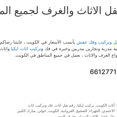
قل الاثاث والغرف لجميع ال
ل وتركيب وفك عفش
بأنسب الأسعار في الكويت ، غايتنا رضاكم
ية مدربة ونجارين مدربين وخبرة في فك و
تركيب اثاث ايكيا
واثاث 
واع الغرف والاثاث ، نعمل في جميع المناطق في الكويت.
6612771
التصنيفات
أثاث الكويت
,
تركيب إيكيا
,
رقم نقل اثاث
,
فك وتركيب اثاث
الوسوم
الاحمدي
,
الجهراء
,
الضجيج
,
الفروانية
,
الكويت
,
حولي
,
مبارك الكبير
نقل عفش الاثاث المنزلي وغرف النوم