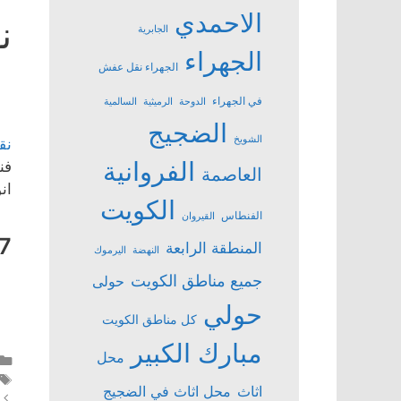
الاحمدي
ن
الجابرية
الجهراء
الجهراء نقل عفش
في الجهراء
الدوحة
الرميثية
السالمية
الضجيج
الشويخ
نق
الفروانية
فن
العاصمة
ان
الكويت
الفنطاس
القيروان
7
المنطقة الرابعة
النهضة
اليرموك
جميع مناطق الكويت
حولى
حولي
كل مناطق الكويت
مبارك الكبير
محل
اثاث
محل اثاث في الضجيج