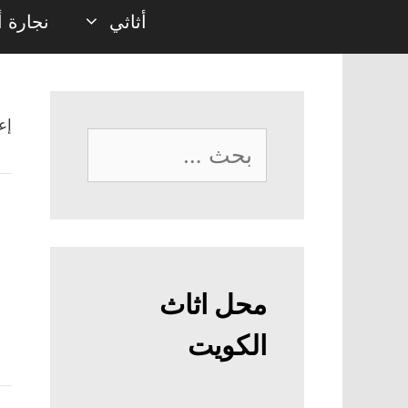
أثاثي
نجارة أ
إع
البحث
عن:
محل اثاث
الكويت